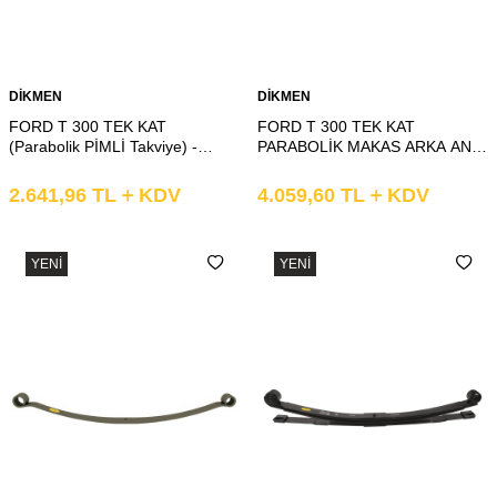
DİKMEN
DİKMEN
FORD T 300 TEK KAT
FORD T 300 TEK KAT
(Parabolik PİMLİ Takviye) -
PARABOLİK MAKAS ARKA ANA
KELEPÇE KAT PARABOLİK
KAT BURÇLU
MAKAS ARKA T2 KIVRIK
2.641,96
TL
KDV
4.059,60
TL
KDV
YENI
YENI