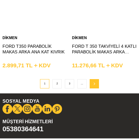
DİKMEN
DİKMEN
FORD T350 PARABOLİK
FORD T 350 TAKVİYELİ 4 KATLI
MAKAS ARKA ANA KAT KIVRIK
PARABOLİK MAKAS ARKA
KOMPLE
2.899,71
TL
KDV
11.276,66
TL
KDV
1
2
3
…
SOSYAL MEDYA
MÜŞTERI HIZMETLERI
05380364641