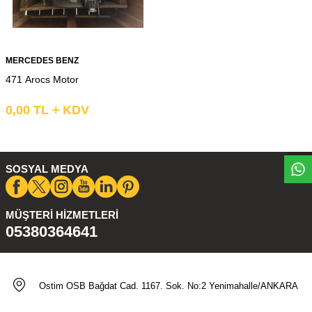
MERCEDES BENZ
471 Arocs Motor
0,00
TL
KDV
Whatsapp
SOSYAL MEDYA
MÜŞTERI HIZMETLERI
05380364641
Ostim OSB Bağdat Cad. 1167. Sok. No:2 Yenimahalle/ANKARA