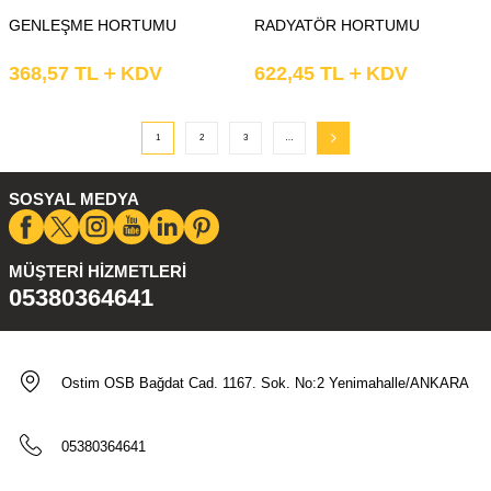
GENLEŞME HORTUMU
RADYATÖR HORTUMU
368,57
TL
KDV
622,45
TL
KDV
1
2
3
…
SOSYAL MEDYA
MÜŞTERI HIZMETLERI
05380364641
Ostim OSB Bağdat Cad. 1167. Sok. No:2 Yenimahalle/ANKARA
05380364641