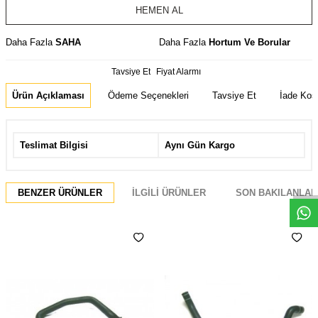
HEMEN AL
Daha Fazla
SAHA
Daha Fazla
Hortum Ve Borular
Tavsiye Et
Fiyat Alarmı
Ürün Açıklaması
Ödeme Seçenekleri
Tavsiye Et
İade Koşu
Teslimat Bilgisi
Aynı Gün Kargo
Whatsapp
BENZER ÜRÜNLER
İLGILI ÜRÜNLER
SON BAKILANLAR