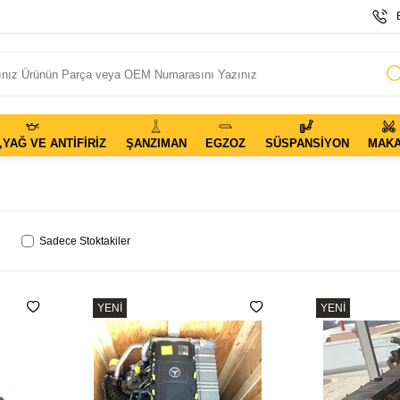
,YAĞ VE ANTIFIRIZ
ŞANZIMAN
EGZOZ
SÜSPANSIYON
MAK
Sadece Stoktakiler
YENI
YENI