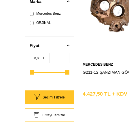
Marka
Mercedes Benz
ORJİNAL
Fiyat
Sepete
MERCEDES BENZ
Ekle
G211-12 ŞANZIMAN GÖ
4.427,50
TL
KDV
Seçimi Filtrele
Filtreyi Temizle