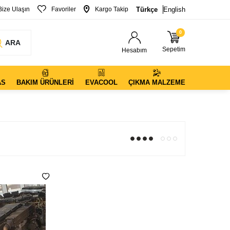
Bize Ulaşın
Favoriler
Kargo Takip
Türkçe
English
0
ARA
Sepetim
Hesabım
AS
BAKIM ÜRÜNLERI
EVACOOL
ÇIKMA MALZEME