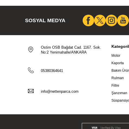
SOSYAL MEDYA
Kategori
Ostim OSB Bağdat Cad. 1167. Sok.
No:2 Yenimahalle/ANKARA
Motor
Kaporta
05380364641
Bakım Ürün
Rulman
Filtre
info@nettenparca.com
Şanzıman
Süspansiy