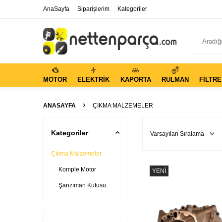
AnaSayfa
Siparişlerim
Kategoriler
MOTOR
ELEKTRIK
KAPORTA
RULMAN
FILTRE
ANASAYFA
ÇIKMA MALZEMELER
Kategoriler
Çıkma Malzemeler
Komple Motor
YENI
Şanzıman Kutusu