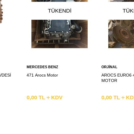
TÜKENDI
TÜK
Sepete
Sepete
MERCEDES BENZ
ORJİNAL
Ekle
Ekle
VDESİ
471 Arocs Motor
AROCS EURO6 
MOTOR
0,00
TL
KDV
0,00
TL
KD