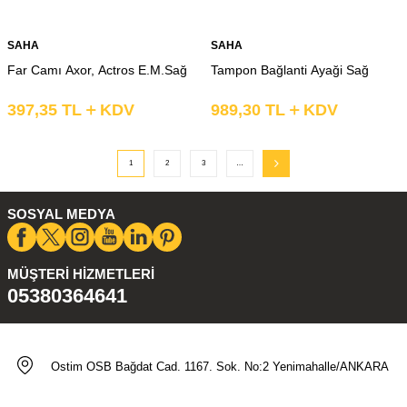
SAHA
SAHA
Far Camı Axor, Actros E.M.Sağ
Tampon Bağlanti Ayaği Sağ
397,35
TL
KDV
989,30
TL
KDV
1
2
3
…
SOSYAL MEDYA
MÜŞTERI HIZMETLERI
05380364641
Ostim OSB Bağdat Cad. 1167. Sok. No:2 Yenimahalle/ANKARA