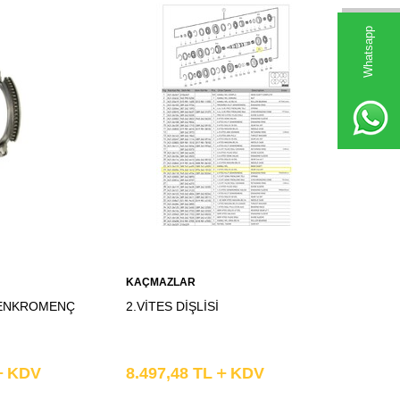
Whatsapp
Sepete
KAÇMAZLAR
Ekle
 SENKROMENÇ
2.VİTES DİŞLİSİ
KDV
8.497,48
TL
KDV