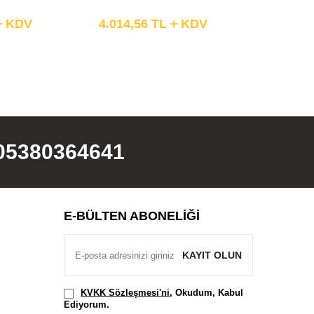
KDV
4.014,56
TL
KDV
05380364641
E-BÜLTEN ABONELIĞI
KAYIT OLUN
KVKK Sözleşmesi'ni
, Okudum, Kabul
Ediyorum.