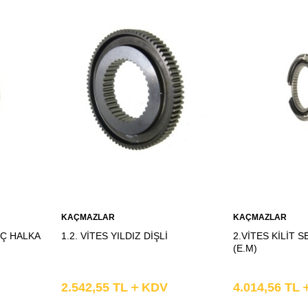
Sepete
Sepete
KAÇMAZLAR
KAÇMAZLAR
Ekle
Ekle
NÇ HALKA
1.2. VİTES YILDIZ DİŞLİ
2.VİTES KİLİT
(E.M)
2.542,55
TL
KDV
4.014,56
TL