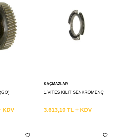
Sepete
KAÇMAZLAR
Ekle
 (GO)
1.VİTES KİLİT SENKROMENÇ
KDV
3.613,10
TL
KDV