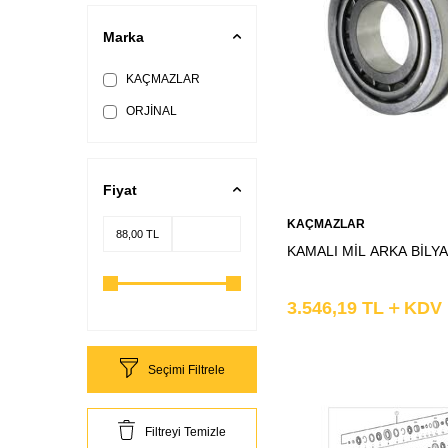
Marka
KAÇMAZLAR
ORJİNAL
Fiyat
Sepete
KAÇMAZLAR
Ekle
KAMALI MİL ARKA BİLYA
3.546,19
TL
KDV
Seçimi Filtrele
Filtreyi Temizle