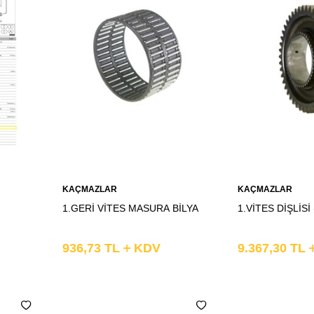
Sepete
Sepete
KAÇMAZLAR
KAÇMAZLAR
Ekle
Ekle
1.GERİ VİTES MASURA BİLYA
1.VİTES DİŞLİSİ
936,73
TL
KDV
9.367,30
TL