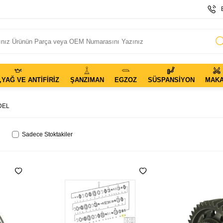
,YAĞ VE ANTIFIRIZ
ŞANZIMAN
EGZOZ
SÜSPANSIYON
MAK
DEL
Sadece Stoktakiler