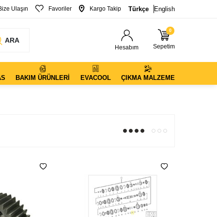
Bize Ulaşın
Favoriler
Kargo Takip
Türkçe
English
0
ARA
Sepetim
Hesabım
AS
BAKIM ÜRÜNLERI
EVACOOL
ÇIKMA MALZEME