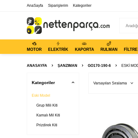
AnaSayfa
Siparişlerim
Kategoriler
MOTOR
ELEKTRIK
KAPORTA
RULMAN
FILTRE
ANASAYFA
ŞANZIMAN
GO170-190-6
ESKI MO
Kategoriler
Eski Model
Grup Mili Kiti
Kamalı Mil Kiti
Prizdirek Kiti