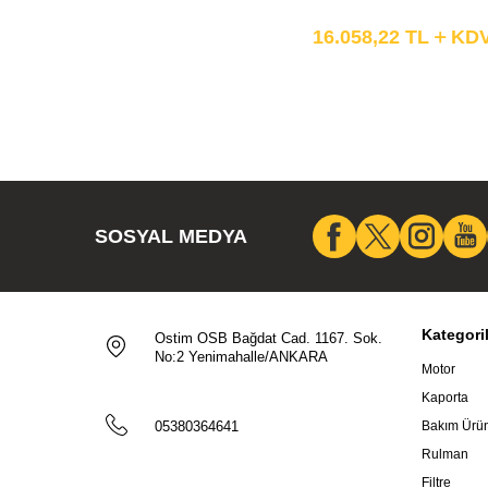
16.058,22
TL
KD
SOSYAL MEDYA
Kategori
Ostim OSB Bağdat Cad. 1167. Sok.
No:2 Yenimahalle/ANKARA
Motor
Kaporta
05380364641
Bakım Ürün
Rulman
Filtre