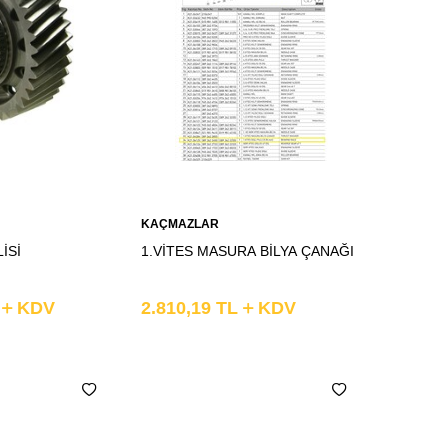
Sepete
KAÇMAZLAR
Ekle
İSİ
1.VİTES MASURA BİLYA ÇANAĞI
L
KDV
2.810,19
TL
KDV