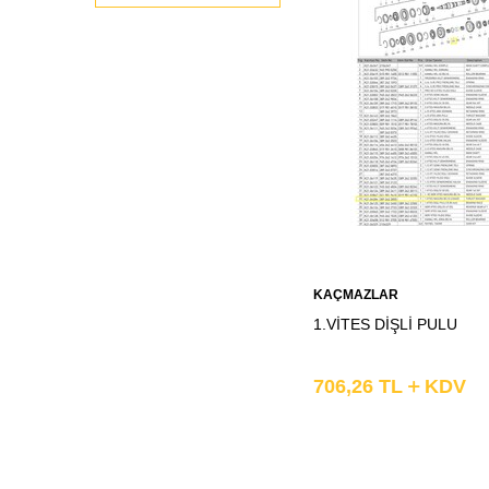
Sepete
KAÇMAZLAR
Ekle
1.VİTES DİŞLİ PULU
706,26
TL
KDV