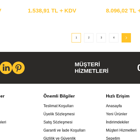
V
1.538,91
TL
KDV
8.096,02
TL
1
2
3
4
MÜŞTERI
HIZMETLERI
ler
Önemli Bilgiler
Hızlı Erişim
Teslimat Koşulları
Anasayfa
Üyelik Sözleşmesi
Yeni Ürünler
leri
Satış Sözleşmesi
İndirimdekiler
Garanti ve İade Koşulları
Müşteri Hizmetleri
Gizlilik ve Güvenlik
Sepetim