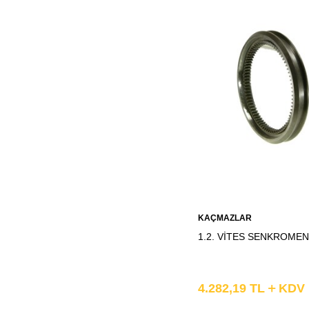
Sepete
KAÇMAZLAR
Ekle
1.2. VİTES SENKROME
4.282,19
TL
KDV