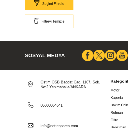
Seçimi Filtrele
Filtreyi Temizle
SOSYAL MEDYA
Kategori
Ostim OSB Bağdat Cad. 1167. Sok.
No:2 Yenimahalle/ANKARA
Motor
Kaporta
05380364641
Bakım Ürün
Rulman
Filtre
info@nettenparca.com
Şanzıman