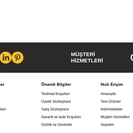
MÜŞTERI
HIZMETLERI
ler
Önemli Bilgiler
Hızlı Erişim
Teslimat Koşulları
Anasayfa
Üyelik Sözleşmesi
Yeni Ürünler
leri
Satış Sözleşmesi
İndirimdekiler
Garanti ve İade Koşulları
Müşteri Hizmetleri
Gizlilik ve Güvenlik
Sepetim