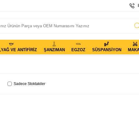
,YAĞ VE ANTIFIRIZ
ŞANZIMAN
EGZOZ
SÜSPANSIYON
MAK
Sadece Stoktakiler