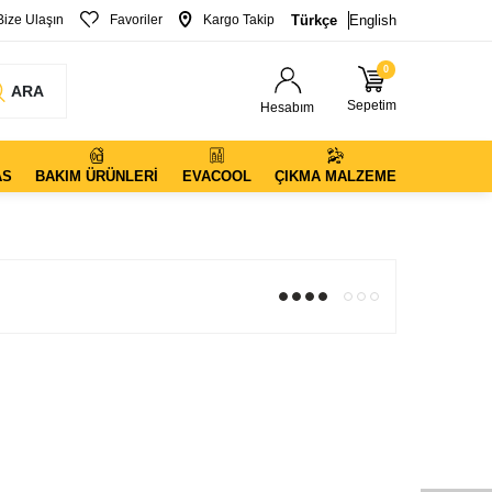
Bize Ulaşın
Favoriler
Kargo Takip
Türkçe
English
0
ARA
Sepetim
Hesabım
AS
BAKIM ÜRÜNLERI
EVACOOL
ÇIKMA MALZEME