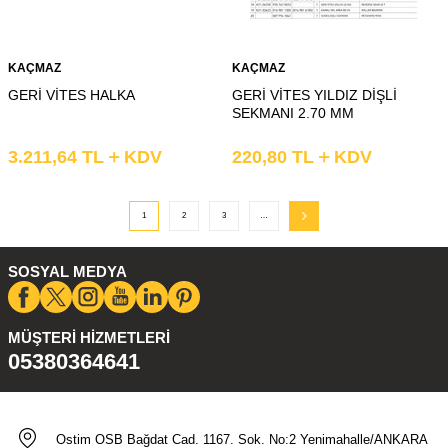
KAÇMAZ
KAÇMAZ
GERİ VİTES HALKA
GERİ VİTES YILDIZ DİŞLİ
SEKMANI 2.70 MM
3.211,64
TL
KDV
220,80
TL
KDV
1
2
3
…
SOSYAL MEDYA
MÜŞTERI HIZMETLERI
05380364641
Ostim OSB Bağdat Cad. 1167. Sok. No:2 Yenimahalle/ANKARA