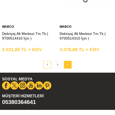
WABCO
WABCO
Debriyaj Alt Merkezi Tm.Tk.(
Debriyaj Alt Merkezi Tm.Tk.(
9700514410 İçin )
9700514310 İçin )
2.531,85
TL
KDV
3.378,88
TL
KDV
1
2
SOSYAL MEDYA
MÜŞTERI HIZMETLERI
05380364641