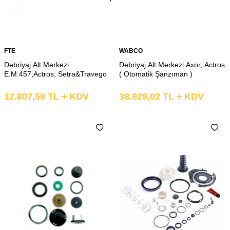
FTE
WABCO
Debriyaj Alt Merkezi
Debriyaj Alt Merkezi Axor, Actros
E.M.457,Actros, Setra&Travego
( Otomatik Şanzıman )
12.807,58
TL
KDV
38.929,02
TL
KDV