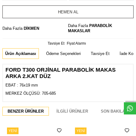
HEMEN AL
Daha Fazla
PARABOLİK
Daha Fazla
DİKMEN
MAKASLAR
Tavsiye Et
Fiyat Alarmı
Ürün Açıklaması
Ödeme Seçenekleri
Tavsiye Et
İade Koşu
FORD T300 ORJİNAL PARABOLİK MAKAS
ARKA 2.KAT DÜZ
EBAT : 76x19 mm
Whatsapp
MERKEZ ÖLÇÜSÜ: 705-685
BENZER ÜRÜNLER
İLGILI ÜRÜNLER
SON BAKILANLAR
YENI
YENI