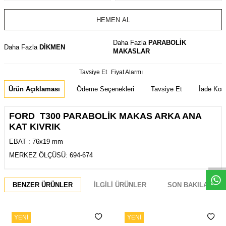
HEMEN AL
Daha Fazla
PARABOLİK
Daha Fazla
DİKMEN
MAKASLAR
Tavsiye Et
Fiyat Alarmı
Ürün Açıklaması
Ödeme Seçenekleri
Tavsiye Et
İade Koşu
FORD T300 PARABOLİK MAKAS ARKA ANA
KAT KIVRIK
EBAT : 76x19 mm
Whatsapp
MERKEZ ÖLÇÜSÜ: 694-674
BENZER ÜRÜNLER
İLGILI ÜRÜNLER
SON BAKILANLAR
YENI
YENI