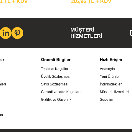
91
TL
KDV
116,96
TL
KDV
MÜŞTERI
HIZMETLERI
ler
Önemli Bilgiler
Hızlı Erişim
Teslimat Koşulları
Anasayfa
Üyelik Sözleşmesi
Yeni Ürünler
leri
Satış Sözleşmesi
İndirimdekiler
Garanti ve İade Koşulları
Müşteri Hizmetleri
Gizlilik ve Güvenlik
Sepetim
on