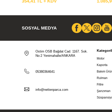
354,41
TL
KDV
1.085,
SOSYAL MEDYA
Kategori
Ostim OSB Bağdat Cad. 1167. Sok.
No:2 Yenimahalle/ANKARA
Motor
Kaporta
05380364641
Bakım Ürün
Rulman
Filtre
info@nettenparca.com
Şanzıman
Süspansiy