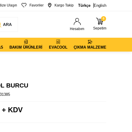
Bize Ulaşın
Favoriler
Kargo Takip
Türkçe
English
0
ARA
Sepetim
Hesabım
AS
BAKIM ÜRÜNLERI
EVACOOL
ÇIKMA MALZEME
OL BURCU
31385
 + KDV