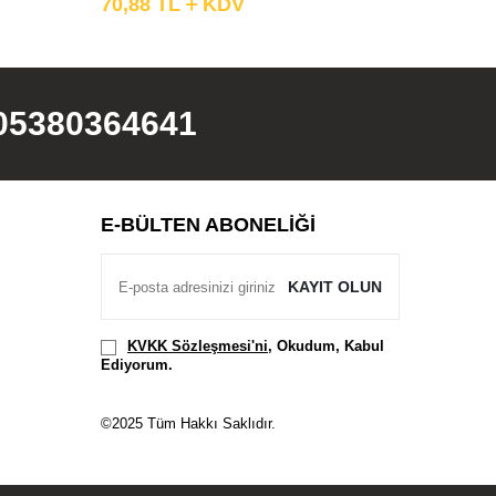
70,88
TL
KDV
253,05
05380364641
E-BÜLTEN ABONELIĞI
KAYIT OLUN
KVKK Sözleşmesi'ni
, Okudum, Kabul
Ediyorum.
©2025 Tüm Hakkı Saklıdır.