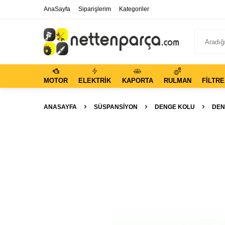
AnaSayfa
Siparişlerim
Kategoriler
MOTOR
ELEKTRIK
KAPORTA
RULMAN
FILTRE
ANASAYFA
SÜSPANSIYON
DENGE KOLU
DEN