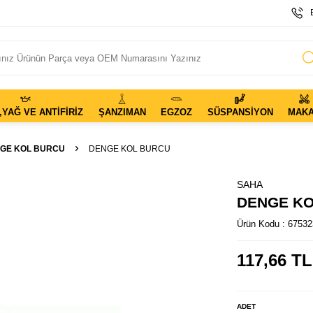
,YAĞ VE ANTIFIRIZ
ŞANZIMAN
EGZOZ
SÜSPANSIYON
MAK
GE KOL BURCU
DENGE KOL BURCU
SAHA
DENGE K
Ürün Kodu :
67532
117,66
TL
ADET