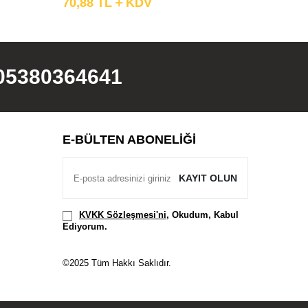
70,88
TL
KDV
253,05
05380364641
E-BÜLTEN ABONELIĞI
KAYIT OLUN
KVKK Sözleşmesi'ni
, Okudum, Kabul
Ediyorum.
©2025 Tüm Hakkı Saklıdır.