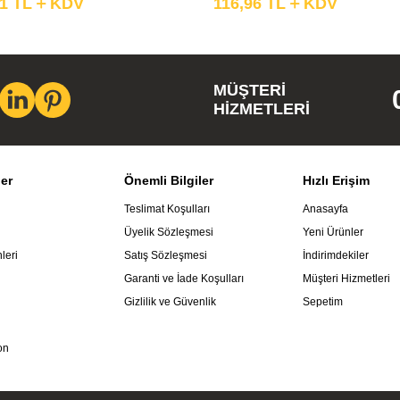
91
TL
KDV
116,96
TL
KDV
MÜŞTERI
HIZMETLERI
ler
Önemli Bilgiler
Hızlı Erişim
Teslimat Koşulları
Anasayfa
Üyelik Sözleşmesi
Yeni Ürünler
leri
Satış Sözleşmesi
İndirimdekiler
Garanti ve İade Koşulları
Müşteri Hizmetleri
Gizlilik ve Güvenlik
Sepetim
on