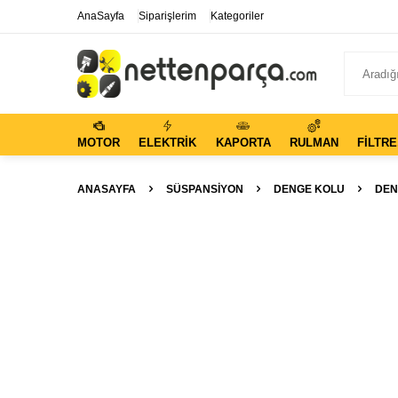
AnaSayfa
Siparişlerim
Kategoriler
MOTOR
ELEKTRIK
KAPORTA
RULMAN
FILTRE
ANASAYFA
SÜSPANSIYON
DENGE KOLU
DEN