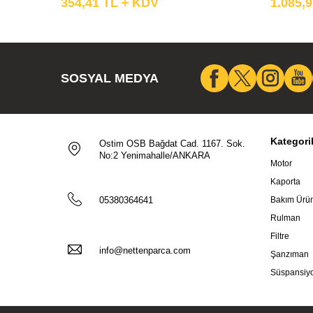
354,41
TL
KDV
1.085,
SOSYAL MEDYA
Kategori
Ostim OSB Bağdat Cad. 1167. Sok.
No:2 Yenimahalle/ANKARA
Motor
Kaporta
05380364641
Bakım Ürün
Rulman
Filtre
info@nettenparca.com
Şanzıman
Süspansiy