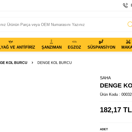
,YAĞ VE ANTIFIRIZ
ŞANZIMAN
EGZOZ
SÜSPANSIYON
MAK
GE KOL BURCU
DENGE KOL BURCU
SAHA
DENGE K
Ürün Kodu :
00032
182,17
TL
ADET