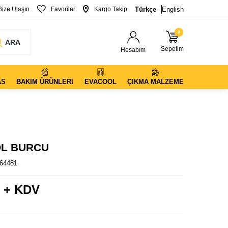
Bize Ulaşın
Favoriler
Kargo Takip
Türkçe
English
0
ARA
Sepetim
Hesabım
AS
BAKIM ÜRÜNLERI
EVACOOL
ÇIKMA MALZEME
OL BURCU
64481
 + KDV