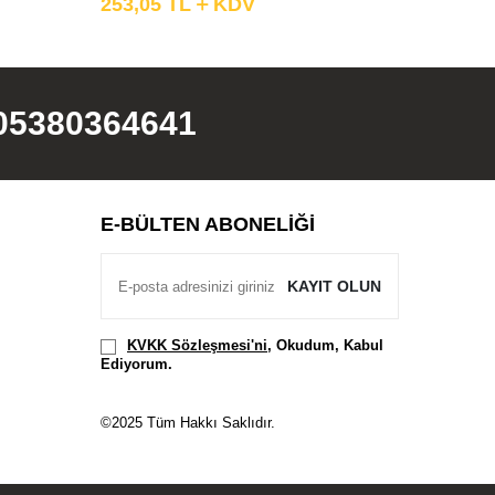
253,05
TL
KDV
3.041,
05380364641
E-BÜLTEN ABONELIĞI
KAYIT OLUN
KVKK Sözleşmesi'ni
, Okudum, Kabul
Ediyorum.
©2025 Tüm Hakkı Saklıdır.