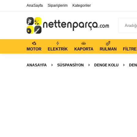
AnaSayfa
Siparişlerim
Kategoriler
MOTOR
ELEKTRIK
KAPORTA
RULMAN
FILTRE
ANASAYFA
SÜSPANSIYON
DENGE KOLU
DEN