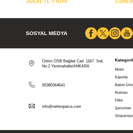
354,41
TL
KDV
1.085,
SOSYAL MEDYA
Kategori
Ostim OSB Bağdat Cad. 1167. Sok.
No:2 Yenimahalle/ANKARA
Motor
Kaporta
05380364641
Bakım Ürün
Rulman
Filtre
info@nettenparca.com
Şanzıman
Süspansiy