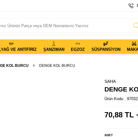
,YAĞ VE ANTIFIRIZ
ŞANZIMAN
EGZOZ
SÜSPANSIYON
MAK
GE KOL BURCU
DENGE KOL BURCU
SAHA
DENGE K
Ürün Kodu :
97032
70,88
TL 
ADET