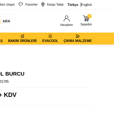
Bize Ulaşın
Favoriler
Kargo Takip
Türkçe
English
0
ARA
Sepetim
Hesabım
AS
BAKIM ÜRÜNLERI
EVACOOL
ÇIKMA MALZEME
OL BURCU
31785
+ KDV