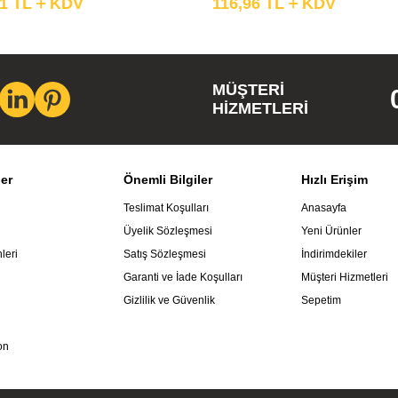
91
TL
KDV
116,96
TL
KDV
MÜŞTERI
HIZMETLERI
ler
Önemli Bilgiler
Hızlı Erişim
Teslimat Koşulları
Anasayfa
Üyelik Sözleşmesi
Yeni Ürünler
leri
Satış Sözleşmesi
İndirimdekiler
Garanti ve İade Koşulları
Müşteri Hizmetleri
Gizlilik ve Güvenlik
Sepetim
on