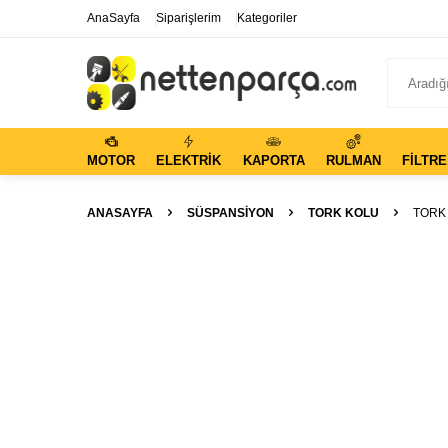
AnaSayfa
Siparişlerim
Kategoriler
MOTOR
ELEKTRIK
KAPORTA
RULMAN
FILTRE
ANASAYFA
SÜSPANSIYON
TORK KOLU
TORK