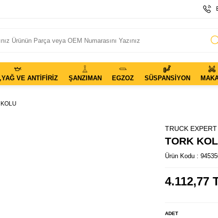
,YAĞ VE ANTIFIRIZ
ŞANZIMAN
EGZOZ
SÜSPANSIYON
MAK
 KOLU
TRUCK EXPERT
TORK KO
Ürün Kodu :
94535
4.112,77
T
ADET