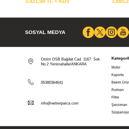
3.421,99
TL
KDV
3.985,
SOSYAL MEDYA
Kategori
Ostim OSB Bağdat Cad. 1167. Sok.
No:2 Yenimahalle/ANKARA
Motor
Kaporta
05380364641
Bakım Ürün
Rulman
Filtre
info@nettenparca.com
Şanzıman
Süspansiy