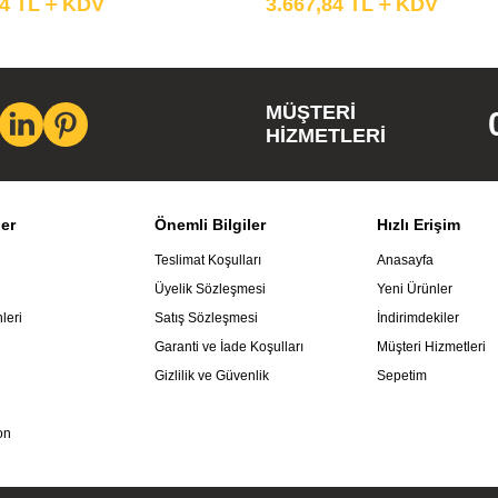
24
TL
KDV
3.667,84
TL
KDV
MÜŞTERI
HIZMETLERI
ler
Önemli Bilgiler
Hızlı Erişim
Teslimat Koşulları
Anasayfa
Üyelik Sözleşmesi
Yeni Ürünler
leri
Satış Sözleşmesi
İndirimdekiler
Garanti ve İade Koşulları
Müşteri Hizmetleri
Gizlilik ve Güvenlik
Sepetim
on