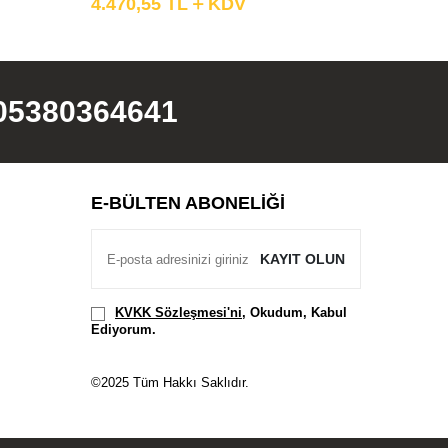
4.470,55
TL
KDV
3.943,
05380364641
E-BÜLTEN ABONELIĞI
KAYIT OLUN
KVKK Sözleşmesi'ni
, Okudum, Kabul
Ediyorum.
©2025 Tüm Hakkı Saklıdır.