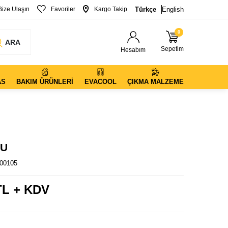
Bize Ulaşın
Favoriler
Kargo Takip
Türkçe
English
0
ARA
Sepetim
Hesabım
AS
BAKIM ÜRÜNLERI
EVACOOL
ÇIKMA MALZEME
LU
00105
L + KDV