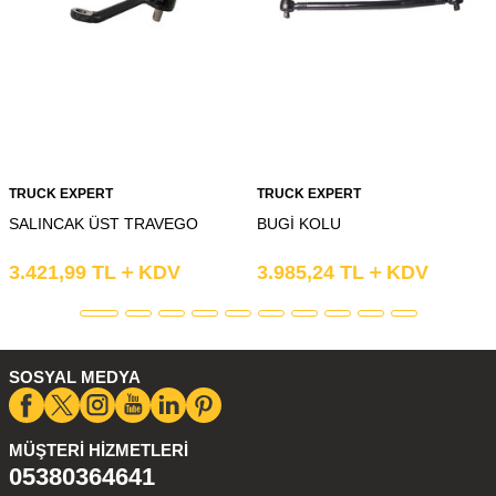
TRUCK EXPERT
TRUCK EXPERT
SALINCAK ÜST TRAVEGO
BUGİ KOLU
3.421,99
TL
KDV
3.985,24
TL
KDV
SOSYAL MEDYA
MÜŞTERI HIZMETLERI
05380364641