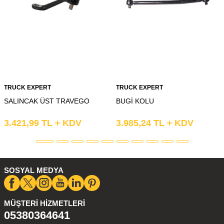
TRUCK EXPERT
TRUCK EXPERT
SALINCAK ÜST TRAVEGO
BUGİ KOLU
3.421,99
TL
KDV
3.985,24
TL
KDV
SOSYAL MEDYA
MÜŞTERI HIZMETLERI
05380364641