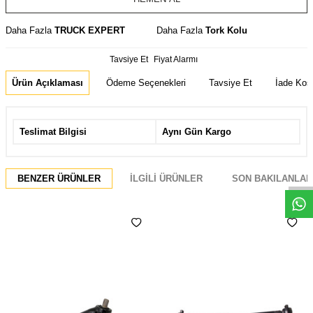
Daha Fazla
TRUCK EXPERT
Daha Fazla
Tork Kolu
Tavsiye Et
Fiyat Alarmı
Ürün Açıklaması
Ödeme Seçenekleri
Tavsiye Et
İade Koşu
Teslimat Bilgisi
Aynı Gün Kargo
Whatsapp
BENZER ÜRÜNLER
İLGILI ÜRÜNLER
SON BAKILANLAR