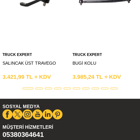
TRUCK EXPERT
TRUCK EXPERT
SALINCAK ÜST TRAVEGO
BUGİ KOLU
3.421,99
TL
KDV
3.985,24
TL
KDV
SOSYAL MEDYA
MÜŞTERI HIZMETLERI
05380364641