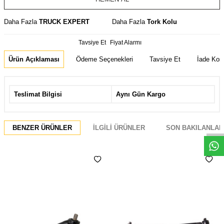
Daha Fazla
TRUCK EXPERT
Daha Fazla
Tork Kolu
Tavsiye Et
Fiyat Alarmı
Ürün Açıklaması
Ödeme Seçenekleri
Tavsiye Et
İade Koşu
Teslimat Bilgisi
Aynı Gün Kargo
Whatsapp
BENZER ÜRÜNLER
İLGILI ÜRÜNLER
SON BAKILANLAR