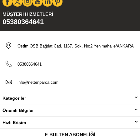
MÜŞTERI HIZMETLERI
05380364641
Ostim OSB Bağdat Cad. 1167. Sok. No:2 Yenimahalle/ANKARA
05380364641
info@nettenparca.com
Kategoriler
Önemli Bilgiler
Hızlı Erişim
E-BÜLTEN ABONELIĞI