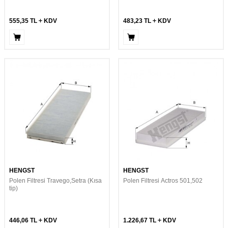
555,35
TL
KDV
483,23
TL
KDV
HENGST
HENGST
Polen Filtresi Travego,Setra (Kısa
Polen Filtresi Actros 501,502
tip)
446,06
TL
KDV
1.226,67
TL
KDV