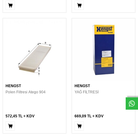
Whatsapp
HENGST
HENGST
Polen Filtresi Atego 904
YAĞ FİLTRESİ
572,45
TL
KDV
669,09
TL
KDV