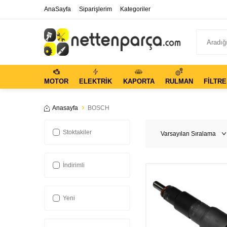
AnaSayfa
Siparişlerim
Kategoriler
MOTOR
ELEKTRIK
KAPORTA
RULMAN
FILTRE
Anasayfa
BOSCH
Stoktakiler
İndirimli
Yeni