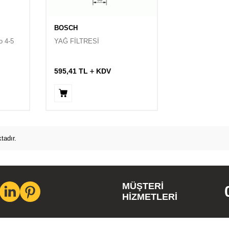
BOSCH
o 4-5
YAĞ FİLTRESİ
595,41
TL
KDV
tadır.
MÜŞTERI
HIZMETLERI