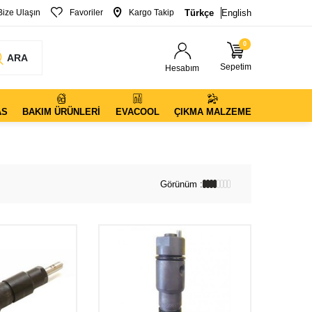
Bize Ulaşın
Favoriler
Kargo Takip
Türkçe
English
0
ARA
Sepetim
Hesabım
AS
BAKIM ÜRÜNLERI
EVACOOL
ÇIKMA MALZEME
Görünüm :