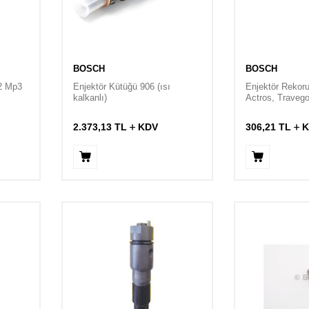
BOSCH
BOSCH
02 Mp3
Enjektör Kütüğü 906 (ısı
Enjektör Rekoru
kalkanlı)
Actros, Traveg
2.373,13
TL
KDV
306,21
TL
K