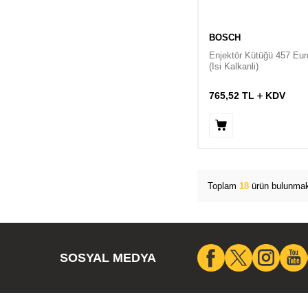
BOSCH
Enjektör Kütüğü 457 Eur
(Isi Kalkanli)
765,52
TL
KDV
Toplam
18
ürün bulunmak
SOSYAL MEDYA