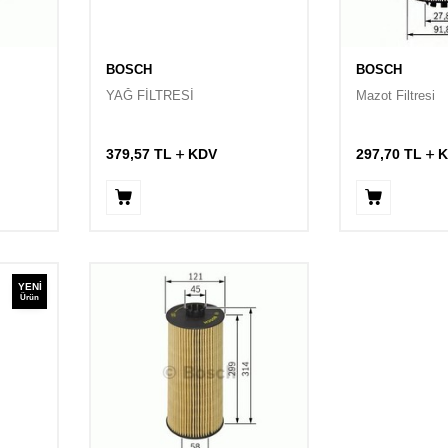
BOSCH
BOSCH
YAĞ FİLTRESİ
Mazot Filtresi
379,57
TL
KDV
297,70
TL
K
YENI
Ürün