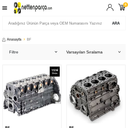
0
ARA
Anasayfa
BF
Filtre
YENI
Ürün
BF
BF