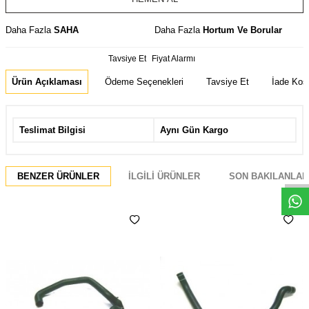
Daha Fazla
SAHA
Daha Fazla
Hortum Ve Borular
Tavsiye Et
Fiyat Alarmı
Ürün Açıklaması
Ödeme Seçenekleri
Tavsiye Et
İade Koşu
Teslimat Bilgisi
Aynı Gün Kargo
Whatsapp
BENZER ÜRÜNLER
İLGILI ÜRÜNLER
SON BAKILANLAR