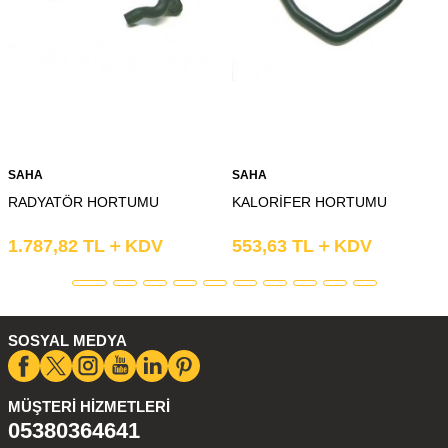
SAHA
SAHA
RADYATÖR HORTUMU
KALORİFER HORTUMU
1.787,82
TL
KDV
553,63
TL
KDV
SOSYAL MEDYA
MÜŞTERI HIZMETLERI
05380364641