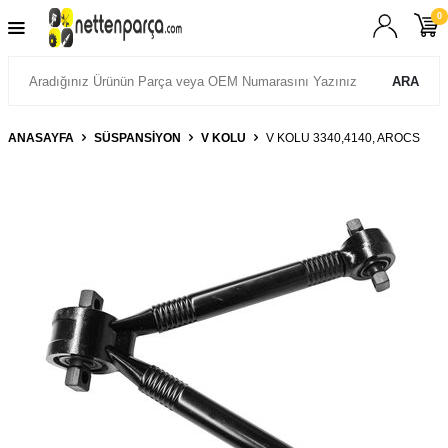
0
ARA
ANASAYFA
SÜSPANSIYON
V KOLU
V KOLU 3340,4140, AROCS