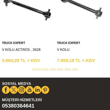
TRUCK EXPERT
TRUCK EXPERT
V KOLU ACTROS , 2628
V KOLU
5.664,28
TL
KDV
7.859,18
TL
KDV
SOSYAL MEDYA
MÜŞTERI HIZMETLERI
05380364641