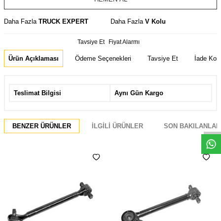
Daha Fazla
TRUCK EXPERT
Daha Fazla
V Kolu
Tavsiye Et
Fiyat Alarmı
Ürün Açıklaması
Ödeme Seçenekleri
Tavsiye Et
İade Koşu
Teslimat Bilgisi
Aynı Gün Kargo
Whatsapp
BENZER ÜRÜNLER
İLGILI ÜRÜNLER
SON BAKILANLAR