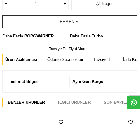
Beğen
HEMEN AL
Daha Fazla
BORGWARNER
Daha Fazla
Turbo
Tavsiye Et
Fiyat Alarmı
Ürün Açıklaması
Ödeme Seçenekleri
Tavsiye Et
İade Koşu
Whatsapp
Teslimat Bilgisi
Aynı Gün Kargo
BENZER ÜRÜNLER
İLGILI ÜRÜNLER
SON BAKILANLAR