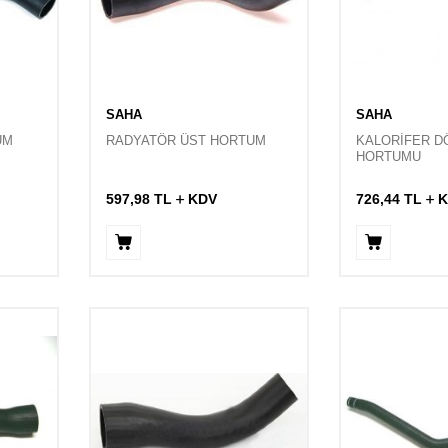
SAHA
SAHA
UM
RADYATÖR ÜST HORTUM
KALORİFER D
HORTUMU
597,98
TL
KDV
726,44
TL
K