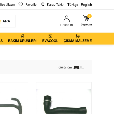
Bize Ulaşın
Favoriler
Kargo Takip
Türkçe
English
0
ARA
Sepetim
Hesabım
AS
BAKIM ÜRÜNLERI
EVACOOL
ÇIKMA MALZEME
Görünüm :