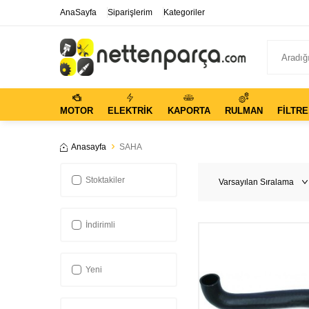
AnaSayfa
Siparişlerim
Kategoriler
MOTOR
ELEKTRIK
KAPORTA
RULMAN
FILTRE
Anasayfa
SAHA
Stoktakiler
İndirimli
Yeni