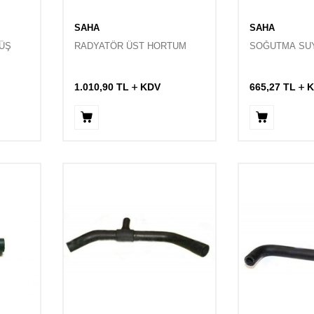
SAHA
SAHA
ÜŞ
RADYATÖR ÜST HORTUM
SOĞUTMA SU
1.010,90
TL
KDV
665,27
TL
K