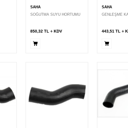
SAHA
SAHA
SOĞUTMA SUYU HORTUMU
GENLEŞME K
850,32
TL
KDV
443,51
TL
K