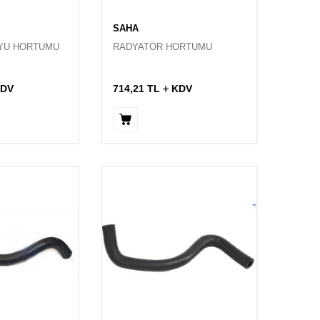
SAHA
YU HORTUMU
RADYATÖR HORTUMU
DV
714,21
TL
KDV