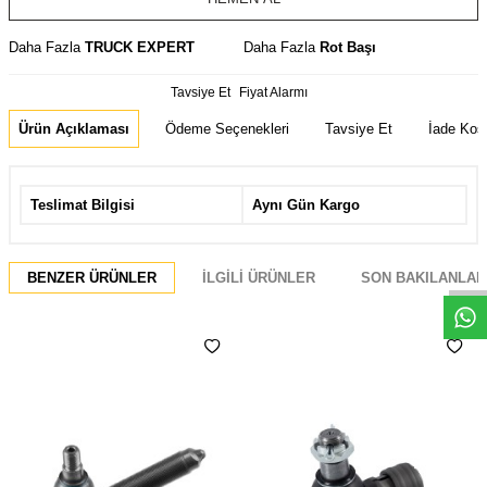
Daha Fazla
TRUCK EXPERT
Daha Fazla
Rot Başı
Tavsiye Et
Fiyat Alarmı
Ürün Açıklaması
Ödeme Seçenekleri
Tavsiye Et
İade Koşu
Teslimat Bilgisi
Aynı Gün Kargo
Whatsapp
BENZER ÜRÜNLER
İLGILI ÜRÜNLER
SON BAKILANLAR