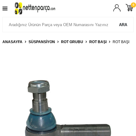
0
ARA
ANASAYFA
SÜSPANSIYON
ROT GRUBU
ROT BAŞI
ROT BAŞI