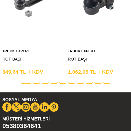
TRUCK EXPERT
TRUCK EXPERT
ROT BAŞI
ROT BAŞI
849,64
TL
KDV
1.062,05
TL
KDV
SOSYAL MEDYA
MÜŞTERI HIZMETLERI
05380364641