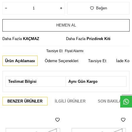
Beğen
HEMEN AL
Daha Fazla
KAÇMAZ
Daha Fazla
Prizdirek Kiti
Tavsiye Et
Fiyat Alarmı
Ürün Açıklaması
Ödeme Seçenekleri
Tavsiye Et
İade Koşu
Whatsapp
Teslimat Bilgisi
Aynı Gün Kargo
BENZER ÜRÜNLER
İLGILI ÜRÜNLER
SON BAKILANLAR