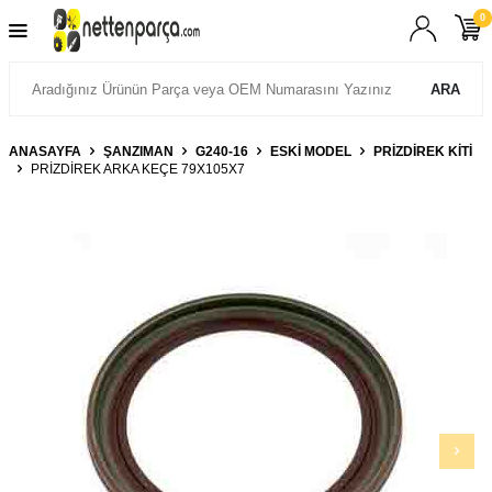
0
ARA
ANASAYFA
ŞANZIMAN
G240-16
ESKİ MODEL
PRIZDIREK KITI
PRİZDİREK ARKA KEÇE 79X105X7