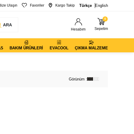
Bize Ulaşın
Favoriler
Kargo Takip
Türkçe
English
0
ARA
Sepetim
Hesabım
AS
BAKIM ÜRÜNLERI
EVACOOL
ÇIKMA MALZEME
Görünüm :