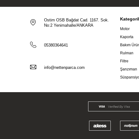
Kategori
Ostim OSB Bağdat Cad. 1167. Sok.
No:2 Yenimahalle/ANKARA
Motor
Kaporta
05380364641
Bakım Ürün
Rulman
Filtre
info@nettenparca.com
Şanzıman
Süspansiy