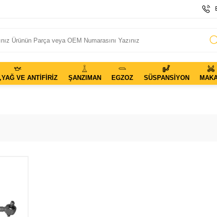
,YAĞ VE ANTIFIRIZ
ŞANZIMAN
EGZOZ
SÜSPANSIYON
MAK