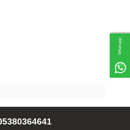
Whatsapp
05380364641