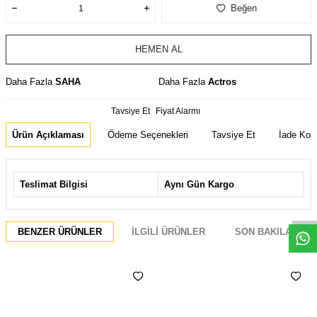
Beğen
HEMEN AL
Daha Fazla
SAHA
Daha Fazla
Actros
Tavsiye Et
Fiyat Alarmı
Ürün Açıklaması
Ödeme Seçenekleri
Tavsiye Et
İade Koşu
Teslimat Bilgisi
Aynı Gün Kargo
Whatsapp
BENZER ÜRÜNLER
İLGILI ÜRÜNLER
SON BAKILANLAR