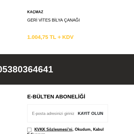
KAÇMAZ
KAÇMAZ
GERİ VİTES BİLYA ÇANAĞI
GERİ Vİ
1.004,75
TL
KDV
2.277,
05380364641
E-BÜLTEN ABONELIĞI
KAYIT OLUN
KVKK Sözleşmesi'ni
, Okudum, Kabul