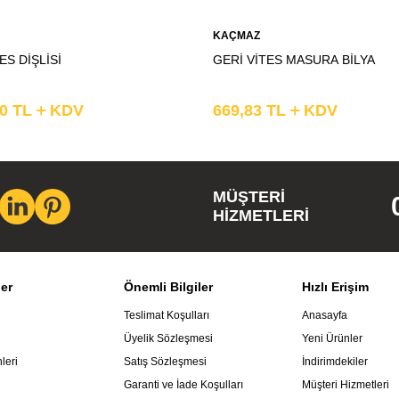
KAÇMAZ
ES DİŞLİSİ
GERİ VİTES MASURA BİLYA
20
TL
KDV
669,83
TL
KDV
MÜŞTERI
HIZMETLERI
ler
Önemli Bilgiler
Hızlı Erişim
Teslimat Koşulları
Anasayfa
Üyelik Sözleşmesi
Yeni Ürünler
leri
Satış Sözleşmesi
İndirimdekiler
Garanti ve İade Koşulları
Müşteri Hizmetleri