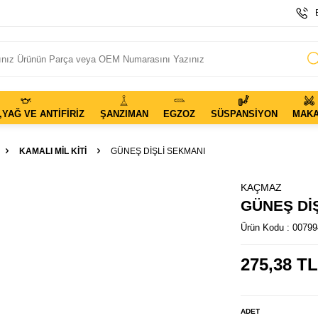
,YAĞ VE ANTIFIRIZ
ŞANZIMAN
EGZOZ
SÜSPANSIYON
MAK
KAMALI MIL KITI
GÜNEŞ DİŞLİ SEKMANI
KAÇMAZ
GÜNEŞ Dİ
Ürün Kodu :
00799
275,38
TL
ADET