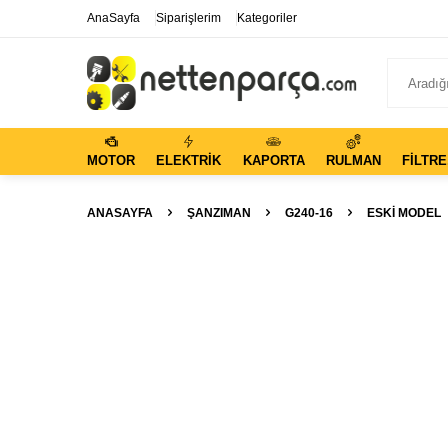
AnaSayfa
Siparişlerim
Kategoriler
MOTOR
ELEKTRIK
KAPORTA
RULMAN
FILTRE
ANASAYFA
ŞANZIMAN
G240-16
ESKİ MODEL