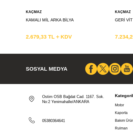
KAÇMAZ
KAÇMAZ
KAMALI MİL ARKA BİLYA
GERİ VİT
2.679,33
TL
KDV
7.234,
SOSYAL MEDYA
Kategori
Ostim OSB Bağdat Cad. 1167. Sok.
No:2 Yenimahalle/ANKARA
Motor
Kaporta
05380364641
Bakım Ürün
Rulman