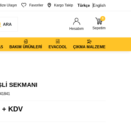
Bize Ulaşın
Favoriler
Kargo Takip
Türkçe
English
0
ARA
Sepetim
Hesabım
AS
BAKIM ÜRÜNLERI
EVACOOL
ÇIKMA MALZEME
ŞLİ SEKMANI
41841
 + KDV