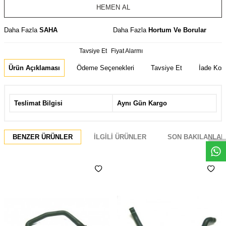
HEMEN AL
Daha Fazla
SAHA
Daha Fazla
Hortum Ve Borular
Tavsiye Et
Fiyat Alarmı
Ürün Açıklaması
Ödeme Seçenekleri
Tavsiye Et
İade Koşu
Teslimat Bilgisi
Aynı Gün Kargo
Whatsapp
BENZER ÜRÜNLER
İLGILI ÜRÜNLER
SON BAKILANLAR