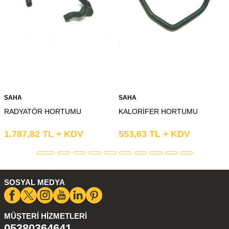
SAHA
SAHA
RADYATÖR HORTUMU
KALORİFER HORTUMU
1.787,82
TL
KDV
553,63
TL
KDV
SOSYAL MEDYA
MÜŞTERI HIZMETLERI
05380364641