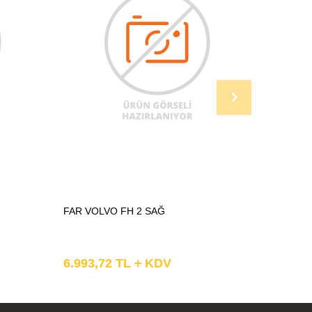
FAR VOLVO FH 2 SAĞ
AYNA KA
6.993,72
TL
KDV
854,79