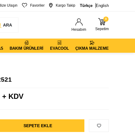
Bize Ulaşın
Favoriler
Kargo Takip
Türkçe
English
0
ARA
Sepetim
Hesabım
AS
BAKIM ÜRÜNLERI
EVACOOL
ÇIKMA MALZEME
2521
 + KDV
SEPETE EKLE