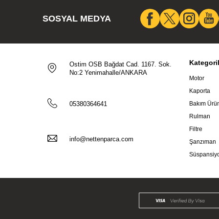
SOSYAL MEDYA
Kategori
Ostim OSB Bağdat Cad. 1167. Sok.
No:2 Yenimahalle/ANKARA
Motor
Kaporta
05380364641
Bakım Ürün
Rulman
Filtre
info@nettenparca.com
Şanzıman
Süspansiy