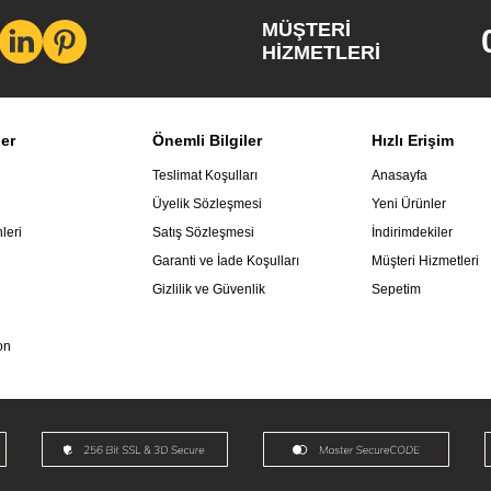
MÜŞTERI
HIZMETLERI
ler
Önemli Bilgiler
Hızlı Erişim
Teslimat Koşulları
Anasayfa
Üyelik Sözleşmesi
Yeni Ürünler
leri
Satış Sözleşmesi
İndirimdekiler
Garanti ve İade Koşulları
Müşteri Hizmetleri
Gizlilik ve Güvenlik
Sepetim
on