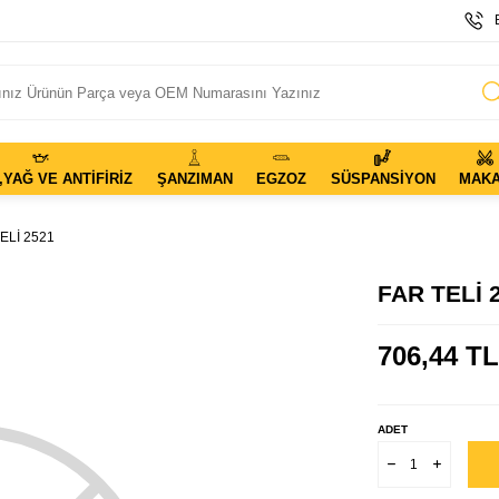
,YAĞ VE ANTIFIRIZ
ŞANZIMAN
EGZOZ
SÜSPANSIYON
MAK
ELİ 2521
FAR TELİ 
706,44
TL
ADET