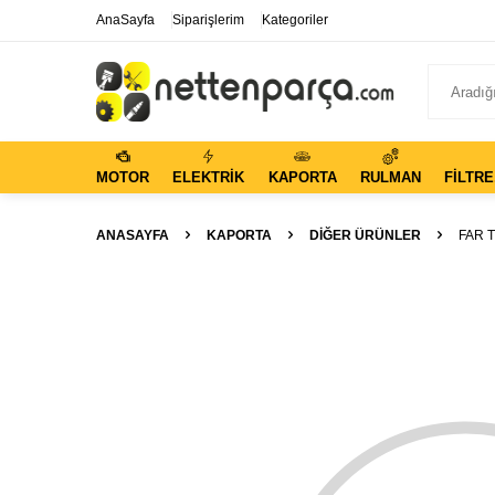
AnaSayfa
Siparişlerim
Kategoriler
MOTOR
ELEKTRIK
KAPORTA
RULMAN
FILTRE
ANASAYFA
KAPORTA
DIĞER ÜRÜNLER
FAR T