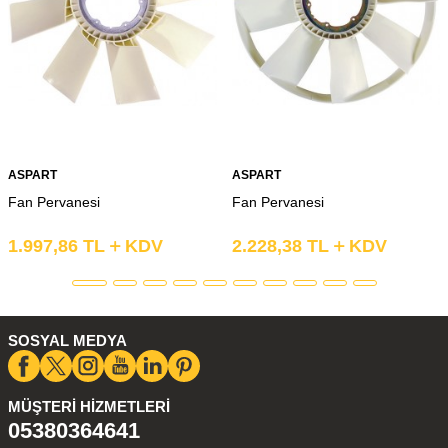
ASPART
ASPART
Fan Pervanesi
Fan Pervanesi
1.997,86
TL
KDV
2.228,38
TL
KDV
SOSYAL MEDYA
MÜŞTERI HIZMETLERI
05380364641