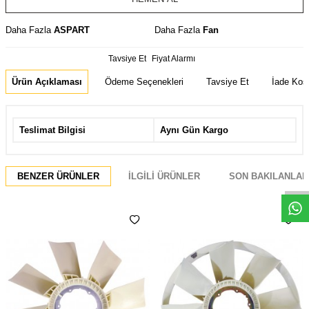
Daha Fazla
ASPART
Daha Fazla
Fan
Tavsiye Et
Fiyat Alarmı
Ürün Açıklaması
Ödeme Seçenekleri
Tavsiye Et
İade Koşu
Teslimat Bilgisi
Aynı Gün Kargo
W
h
t
s
a
p
p
D
e
s
e
H
a
t
t
BENZER ÜRÜNLER
İLGILI ÜRÜNLER
SON BAKILANLAR