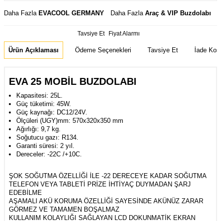
Daha Fazla
EVACOOL GERMANY
Daha Fazla
Araç & VIP Buzdolabı
Tavsiye Et
Fiyat Alarmı
Ürün Açıklaması
Ödeme Seçenekleri
Tavsiye Et
İade Koşu
EVA 25 MOBİL BUZDOLABI
Kapasitesi: 25L.
Güç tüketimi: 45W.
Güç kaynağı: DC12/24V.
Ölçüleri (U
G
Y)mm: 570x320x350 mm
Ağırlığı: 9,7 kg.
Soğutucu gazı: R134.
Garanti süresi: 2 yıl.
Dereceler: -22C /+10C.
ŞOK SOĞUTMA ÖZELLİĞİ İLE -22 DERECEYE KADAR SOĞUTMA
TELEFON VEYA TABLETİ PRİZE İHTİYAÇ DUYMADAN ŞARJ
EDEBİLME
AŞAMALI AKÜ KORUMA ÖZELLİĞİ SAYESİNDE AKÜNÜZ ZARAR
Whatsapp
GÖRMEZ VE TAMAMEN BOŞALMAZ
KULLANIM KOLAYLIĞI SAĞLAYAN LCD DOKUNMATİK EKRAN