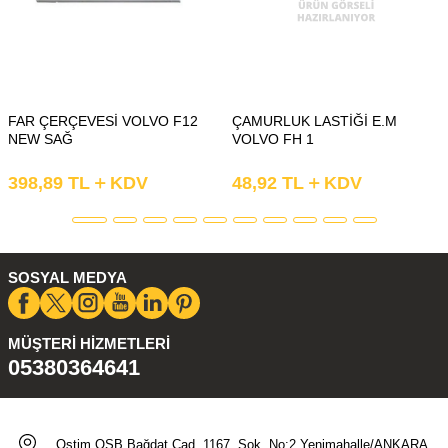
FAR ÇERÇEVESİ VOLVO F12
ÇAMURLUK LASTİĞİ E.M
NEW SAĞ
VOLVO FH 1
398,89
TL
KDV
48,92
TL
KDV
SOSYAL MEDYA
MÜŞTERI HIZMETLERI
05380364641
Ostim OSB Bağdat Cad. 1167. Sok. No:2 Yenimahalle/ANKARA