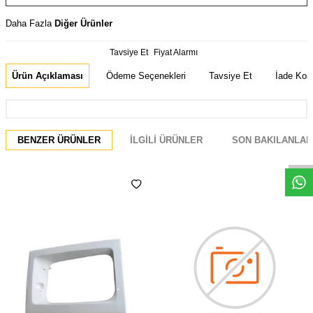
Daha Fazla
Diğer Ürünler
Tavsiye Et
Fiyat Alarmı
Ürün Açıklaması
Ödeme Seçenekleri
Tavsiye Et
İade Koşu
Whatsapp
BENZER ÜRÜNLER
İLGILI ÜRÜNLER
SON BAKILANLAR